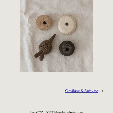
Ornilune & Sarbysse
→
Legal
CGV / GTC
Newsletter
Instagram