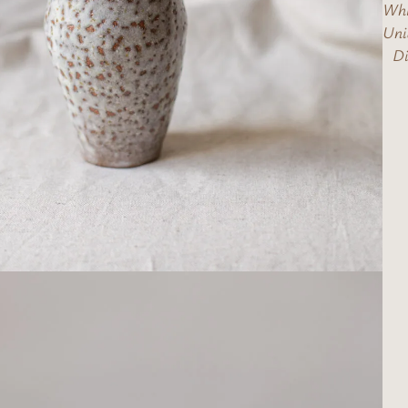
Whi
Uni
Dim