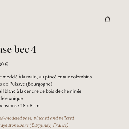
ase bec 4
00
€
e modelé à la main, au pincé et aux colombins
s de Puisaye (Bourgogne)
il blanc à la cendre de bois de cheminée
èle unique
ensions : 18 x 8 cm
d-modeled vase, pinched and pelleted
saye stoneware (Burgundy, France)