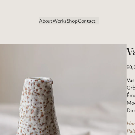
About
Works
Shop
Contact
V
90,
Vas
Grè
Éma
Mod
Dim
Han
Pui